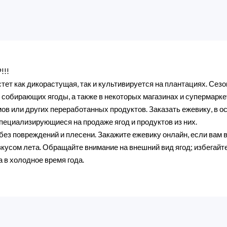
!!!
стет как дикорастущая, так и культивируется на плантациях. Сез
 собирающих ягоды, а также в некоторых магазинах и супермарке
мов или других переработанных продуктов. Заказать ежевику, в 
пециализирующиеся на продаже ягод и продуктов из них.
ез повреждений и плесени. Закажите ежевику онлайн, если вам в
кусом лета. Обращайте внимание на внешний вид ягод; избегайт
 в холодное время года.