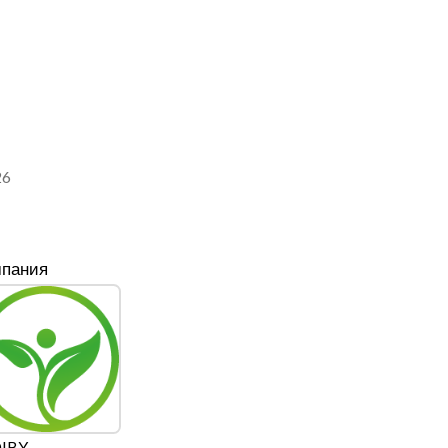
26
пания
IBY